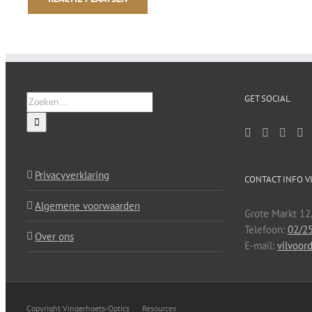
Zoeken
GET SOCIAL
naar:
Privacyverklaring
CONTACT INFO V
Algemene voorwaarden
Grote Markt 12
Telefoon:
02/25
Over ons
E-mail:
vilvoor
Copyright Vingerhoets-Optics
Resources