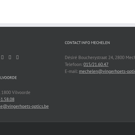
CONTACT INFO MECHELEN
Désiré Boucherystraat 24, 2800 Mec
Telefoon:
015/21.60.47
E-mail:
mechelen@vingerhoets-opti
ILVOORDE
, 1800 Vilvoorde
1.58.08
de@vingerhoets-optics.be