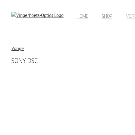
Ga
naar
HOME
SHOP
MER
inhoud
Vorige
SONY DSC