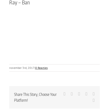
Ray – Ban
november 3rd, 2017
|
0 Reacties
Facebook
X
LinkedIn
Tumblr
Pinterest
Share This Story, Choose Your
Platform!
E-
mail