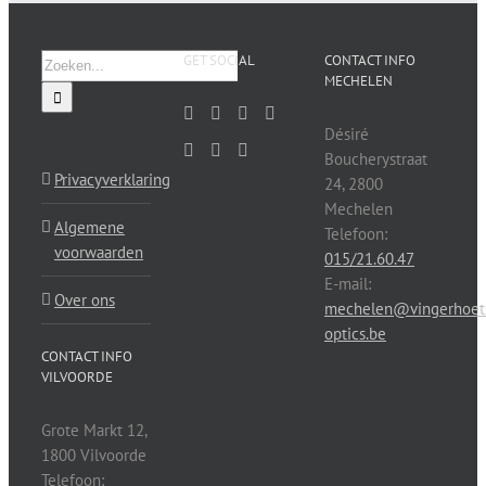
Zoeken
GET SOCIAL
CONTACT INFO
MECHELEN
naar:
Désiré
Boucherystraat
Privacyverklaring
24, 2800
Mechelen
Algemene
Telefoon:
voorwaarden
015/21.60.47
E-mail:
Over ons
mechelen@vingerhoet
optics.be
CONTACT INFO
VILVOORDE
Grote Markt 12,
1800 Vilvoorde
Telefoon: